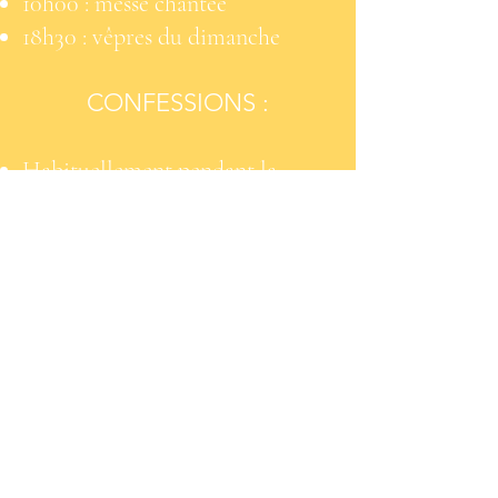
10h00 : messe chantée
18h30 : vêpres du dimanche
CONFESSIONS :
Habituellement pendant la
messe dominicale de 9h et de 10h
Tous les 1ers vendredi du mois :
adoration et confessions de 19h15
à 20h15
En semaine auprès d'un prêtre de
l'I.C.V.