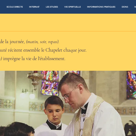
N
ECOLE DIRECTE
INTERNAT
LES ETUDES
VIE SPIRITUELLE
INFORMATIONS PRATIQUES
DONS
M
de la journée,
(matin, soir, repas).
auté récitent ensemble le Chapelet chaque jour.
s)
imprègne la vie de l'établissement.